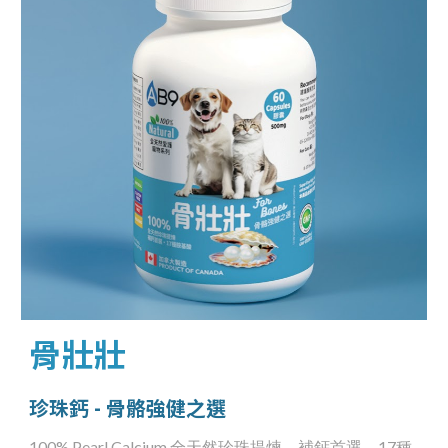
骨壯壯
珍珠鈣
-
骨骼強健之選
100% Pearl Calcium 全天然珍珠提煉，補鈣首選，17種