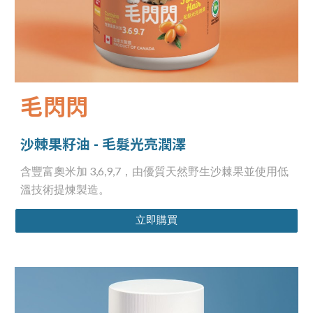
毛閃閃
沙棘果籽油
-
毛髮光亮潤澤
含豐富奧米加 3,6,9,7
，
由優質天然野生沙棘果並使用低
溫技術提煉製造。
立即購買